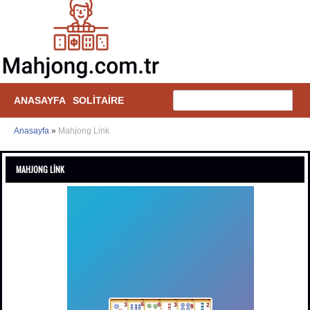
ANASAYFA
SOLITAIRE
Anasayfa
»
Mahjong Link
MAHJONG LINK