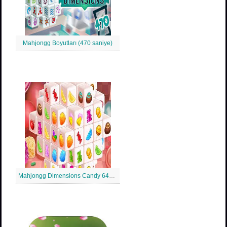
Mahjongg Boyutları (470 saniye)
Mahjongg Dimensions Candy 640 Saniye