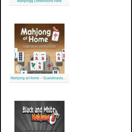
Mahjongg Dimensions New
Mahjong at Home – Scandinavian Mahjong